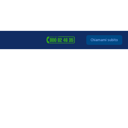
Chiamami subito
Home
Ti piacerebbe avere per
la tua attività + Clienti +
Incassi +
Soddisfazioni +
Sicurezza?