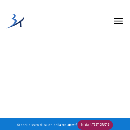
Gestire un'attività del settore beauty richiede
tenacia e preparazione. Temi di aver
perso la bussola e senti che qualcosa non sta
andando nel verso giusto ma non sai
da dove partire? Con i nostri esperti in Beauty
Training abbiamo creato una serie di
risorse gratuite per aiutarti.
Inizia il TEST GRATIS
Scopri lo stato di salute della tua attività