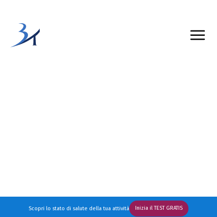
Oppure ti ricontattiamo entro 5 minuti!
Passione per i risultati
Inizia il TEST GRATIS
Scopri lo stato di salute della tua attività
Beauty Training
è un'azienda consolidata e altamente