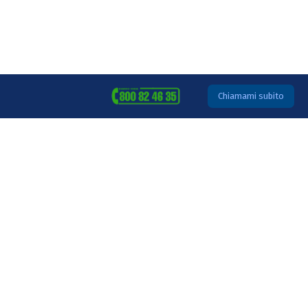
Chiamami subito
Beauty Training
formazione e consulenza
per il
mondo beauty
Prenota una consulenza gratuita