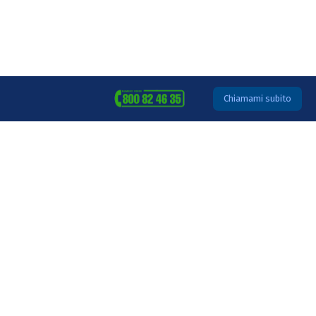
Chiamami subito
CENTRI ESTETICI
6 motivi per cui dovresti
essere presente sui
social network