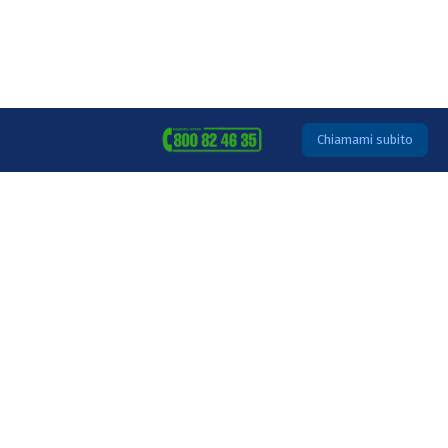
Chiamami subito
SPA
Non leggere questo
articolo...